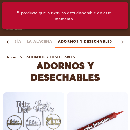
El producto que buscas no esta disponible en este
momento
EPOSTERÍA
LA ALACENA
ADORNOS Y DESECHABLES
Inicio
>
ADORNOS Y DESECHABLES
ADORNOS Y
DESECHABLES