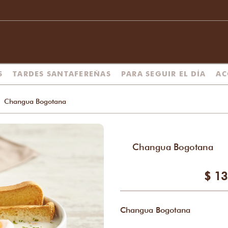
S
TARDES SANTAFEREÑAS
PARA SEGUIR EL DÍA
AC
Changua Bogotana
Changua Bogotana
$ 13
Changua Bogotana