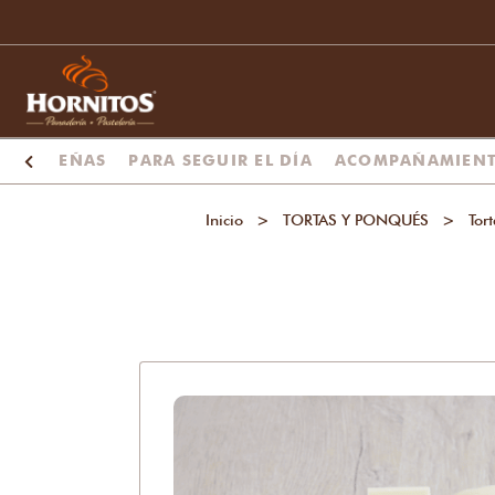
NTAFEREÑAS
PARA SEGUIR EL DÍA
ACOMPAÑAMIEN
Inicio
>
TORTAS Y PONQUÉS
>
Tor